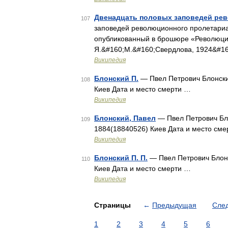
Двенадцать половых заповедей ре
107
заповедей революционного пролетариа
опубликованный в брошюре «Революция
Я.&#160;М.&#160;Свердлова, 1924&#16
Википедия
Блонский П.
— Пвел Петрович Блонский
108
Киев Дата и место смерти …
Википедия
Блонский, Павел
— Пвел Петрович Бло
109
1884(18840526) Киев Дата и место см
Википедия
Блонский П. П.
— Пвел Петрович Блонс
110
Киев Дата и место смерти …
Википедия
Страницы
←
Предыдущая
Сле
1
2
3
4
5
6