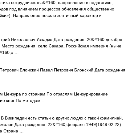
гика сотрудничества&#160; направление в педагогике,
годов под влиянием процессов обновления общественно
йки»). Направление носило зонтичный характер и
рий Николаевич Узнадзе Дата рождения: 20&#160;декабря
) Место рождения: село Сакара, Российская империя (ныне
&#160;о …
етрович Блонский Павел Петрович Блонский Дата рождения:
м Цензура по странам По отраслям Цензурирование
ие книг По методам …
В Википедии есть статьи о других людях с такой фамилией,
смолов Дата рождения: 22&#160;февраля 1949(1949 02 22)
ва Страна …