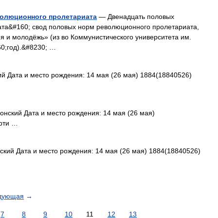
волюционного пролетариата
— Двенадцать половых
та&#160; свод половых норм революционного пролетариата,
 и молодёжь» (из во Коммунистического университета им.
0;год).&#8230; …
 Дата и место рождения: 14 мая (26 мая) 1884(18840526)
нский Дата и место рождения: 14 мая (26 мая)
ерти …
кий Дата и место рождения: 14 мая (26 мая) 1884(18840526)
дующая
→
7
8
9
10
11
12
13