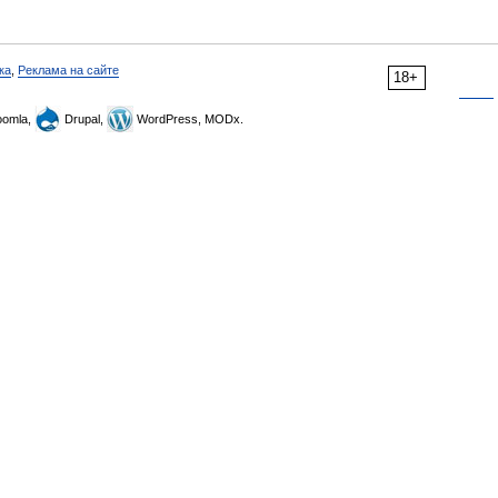
ка
,
Реклама на сайте
18+
omla,
Drupal,
WordPress, MODx.