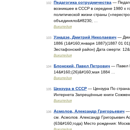
Педагогика сотрудничества
— Педаго
102
возникшее в СССР в середине 1980 х 
политической жизни страны («перестро
объединяло&#8230; …
Википедия
Узнадзе, Дмитрий Николаевич
— Дмит
103
1886 (1&#160;января 1887)(1887 01 01
Зестафонский район) Дата смерти: 12
Википедия
Блонский, Павел Петрович
— Павел П
104
14&#160;(26)&#160;мая 1884 …
Википедия
Цензура в СССР
— Цензура По страна
105
Интернета Запрещённые книги Сожжен
Википедия
Асмолов, Александр Григорьевич
— 
106
см. Асмолов. Александр Григорьевич А
(63&#160;года) Место рождения: Моск
Википедия