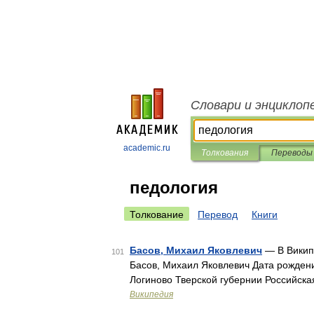
Словари и энциклоп
academic.ru
Толкования
Переводы
педология
Толкование
Перевод
Книги
Басов, Михаил Яковлевич
— В Википе
101
Басов, Михаил Яковлевич Дата рождени
Логиново Тверской губернии Российск
Википедия